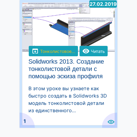
27.02.2019
open_in_browser
visibility
Тонколистовое…
Читать
Solidworks 2013. Создание
тонколистовой детали с
помощью эскиза профиля
В этом уроке вы узнаете как
быстро создать в Solidworks 3D
модель тонколистовой детали
из единственного…
1